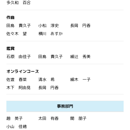
多久和 百合
作曲
田島 貴久子
小松 淳史
長岡 円香
佐々木 望
横川 あすか
鑑賞
石原 由佳子
田島 貴久子
細辻 秀美
オンラインコース
佐渡 春菜
清水 希
細木 一子
木下 阿由見
長岡 円香
事務部門
趙 英子
太田 有香
関 朋子
小山 佳穂