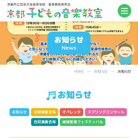
お知らせ
News
HOME
─
お知らせ
─
お知らせ
お知らせ
お知らせ
定期演奏会等
オペレッタ
スプリングコンサート
合同演奏会等
城巽音楽フェスティバル