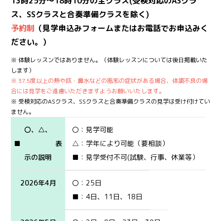
13時25分～18時10分の全クラス(受検対応のASクラ
ス、SSクラスと合奏準備クラスを除く)
予約制
（見学申込みフォームまたはお電話でお申込みく
ださい。）
※ 体験レッスンではありません。（体験レッスンについては後日掲載いた
します）
※ 37.5度以上の熱や咳・鼻水などの風邪の症状がある場合、体調不良の場
合には見学をご遠慮いただきますようお願いいたします。
※ 受検対応のASクラス、SSクラスと合奏準備クラスの見学は受け付けてい
ません。
〇、△、
〇：見学可能
■ 表
△：学年により可能（要相談）
示の説明
■：見学受付不可(試験、行事、休業等）
2026年4月
〇：25日
■：4日、11日、18日