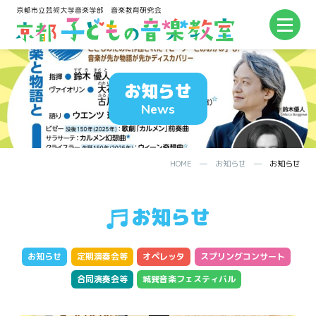
お知らせ
News
HOME
─
お知らせ
─
お知らせ
お知らせ
お知らせ
定期演奏会等
オペレッタ
スプリングコンサート
合同演奏会等
城巽音楽フェスティバル