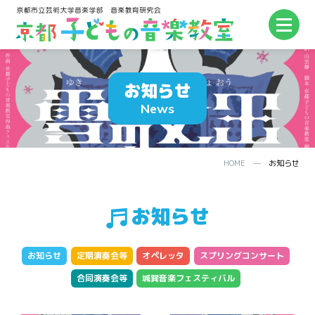
お知らせ
News
HOME
─
お知らせ
お知らせ
お知らせ
定期演奏会等
オペレッタ
スプリングコンサート
合同演奏会等
城巽音楽フェスティバル