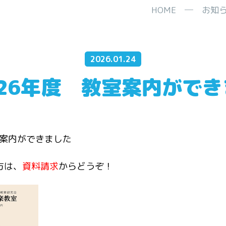
HOME
─
お知
2026.01.24
026年度 教室案内がで
室案内ができました
方は、
資料請求
からどうぞ！