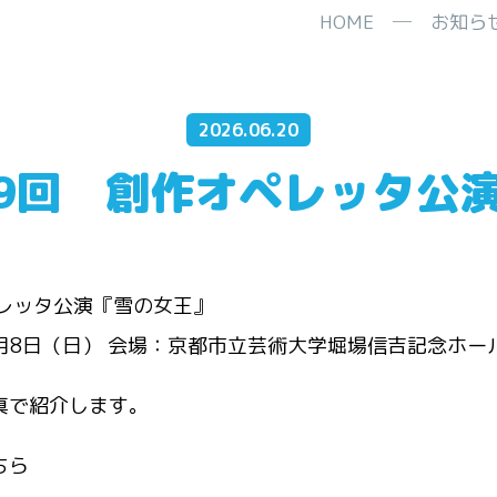
HOME
─
お知ら
2026.06.20
9回 創作オペレッタ公
ペレッタ公演『雪の女王』
3月8日（日） 会場：京都市立芸術大学堀場信吉記念ホー
真で紹介します。
ちら