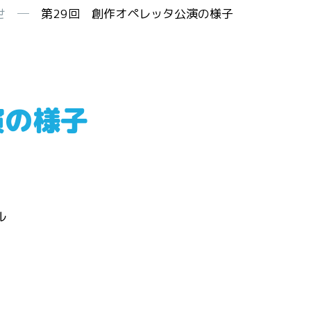
せ
─
第29回 創作オペレッタ公演の様子
演の様子
ル